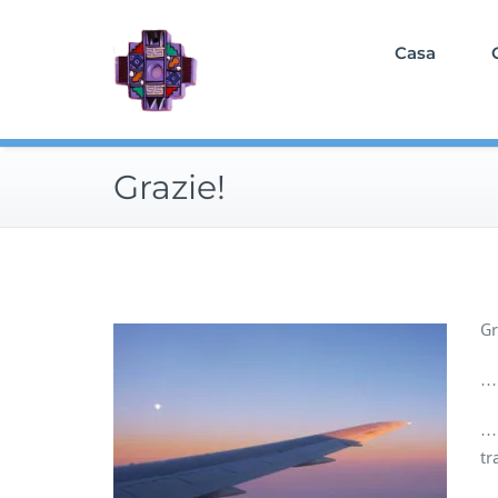
Skip
to
Casa
content
Grazie!
Gr
… 
… 
tr