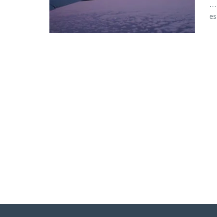
… 
es