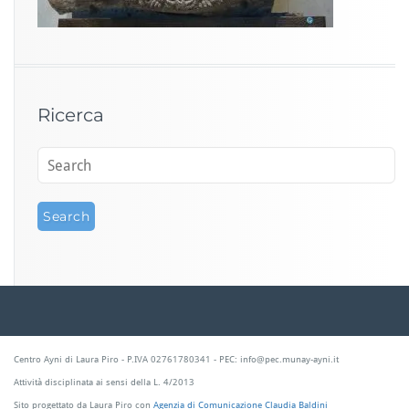
Ricerca
Centro Ayni di Laura Piro - P.IVA 02761780341 - PEC: info@pec.munay-ayni.it
Attività disciplinata ai sensi della L. 4/2013
Sito progettato da Laura Piro con
Agenzia di Comunicazione Claudia Baldini