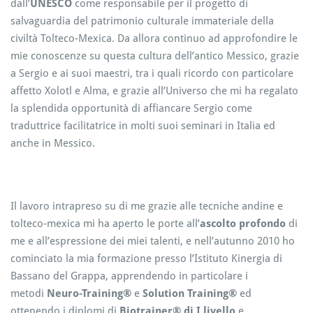
dall’
UNESCO
come responsabile per il progetto di
salvaguardia del patrimonio culturale immateriale della
civiltà Tolteco-Mexica. Da allora continuo ad approfondire le
mie conoscenze su questa cultura dell’antico Messico, grazie
a Sergio e ai suoi maestri, tra i quali ricordo con particolare
affetto Xolotl e Alma, e grazie all’Universo che mi ha regalato
la splendida opportunità di affiancare Sergio come
traduttrice facilitatrice in molti suoi seminari in Italia ed
anche in Messico.
Il lavoro intrapreso su di me grazie alle tecniche andine e
tolteco-mexica mi ha aperto le porte all’
ascolto profondo
di
me e all’espressione dei miei talenti, e nell’autunno 2010 ho
cominciato la mia formazione presso l’Istituto Kinergia di
Bassano del Grappa, apprendendo in particolare i
metodi
Neuro-Training®
e
Solution Training®
ed
ottenendo i diplomi di
Biotrainer® di I livello
e