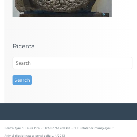
Ricerca
Centro Ayni di Laura Piro - P.IVA 02761780341 - PEC: info@pec.munay-ayni.it
Attività disciplinata ai sensi della L. 4/2013