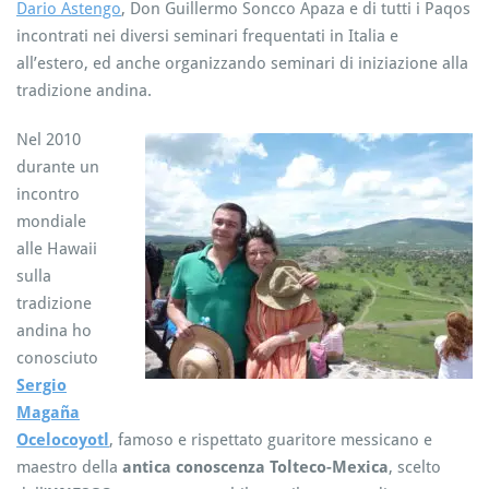
Dario Astengo
, Don Guillermo Soncco Apaza e di tutti i Paqos
incontrati nei diversi seminari frequentati in Italia e
all’estero, ed anche organizzando seminari di iniziazione alla
tradizione andina.
Nel 2010
durante un
incontro
mondiale
alle Hawaii
sulla
tradizione
andina ho
conosciuto
Sergio
Magaña
Ocelocoyotl
, famoso e rispettato guaritore messicano e
maestro della
antica conoscenza Tolteco-Mexica
, scelto